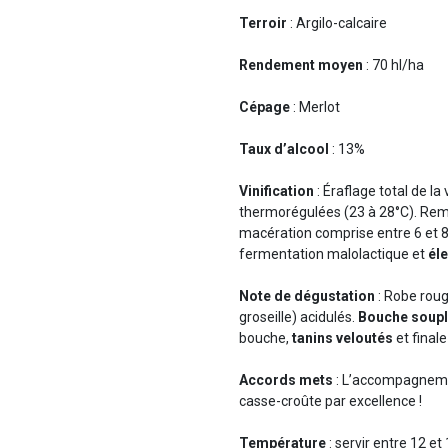
Terroir
: Argilo-calcaire
Rendement moyen
: 70 hl/ha
Cépage
: Merlot
Taux d’alcool
: 13%
Vinification
: Éraflage total de la
thermorégulées (23 à 28°C). R
macération comprise entre 6 et 
fermentation malolactique et
él
Note de dégustation
: Robe roug
groseille) acidulés.
Bouche souple
bouche,
tanins veloutés
et final
Accords mets
: L’accompagneme
casse-croûte par excellence !
Température
: servir entre 12 et