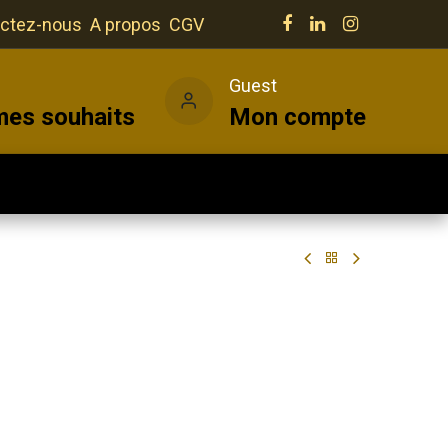
ctez-nous
A propos
CGV
e
Guest
mes souhaits
Mon compte
Salles
Actualités
Vins