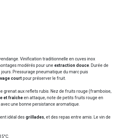
 vendange. Vinification traditionnelle en cuves inox
emontages modérés pour une
extraction douce
. Durée de
8 jours. Pressurage pneumatique du marc puis
evage court
pour préserver le fruit.
e grenat aux reflets rubis. Nez de fruits rouge (framboise,
 et fraîche
en attaque, note de petits fruits rouge en
e avec une bonne persistance aromatique.
nt idéal des
grillades
, et des repas entre amis. Le vin de
 15°C.