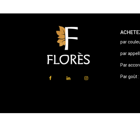
ACHETEZ
par couleu
par appell
Par accor
Par goût :
⚠️
Vente d’alcool interdite aux mineurs.
En accédant à ce site, vous certifiez avoir 18 ans ou plus.
L'abus d'alcool est dangereux pour la santé. À consommer ave