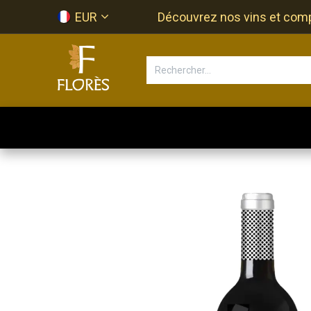
Se rendre au contenu
EUR
Découvrez nos vins et compos
Accueil
Newsletter
Bouti