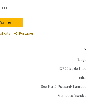
rises
anier
ouhaits
Partager
Rouge
IGP Côtes de Thau
Initial
Sec
,
Fruité
,
Puissant/Tannique
Fromages
,
Viandes