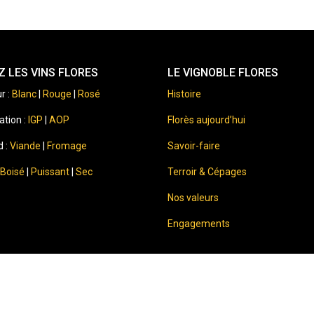
 LES VINS FLORES
LE VIGNOBLE FLORES
r :
Blanc
|
Rouge
|
Rosé
Histoire
ation :
IGP
|
AOP
Florès aujourd’hui
d :
Viande
|
Fromage
Savoir-faire
Boisé
|
Puissant
|
Sec
Terroir & Cépages
Nos valeurs
Engagements
⚠️
Sale of alcohol to minors is
By accessing this website, you c
c modération.
Excessive alcohol consumption is