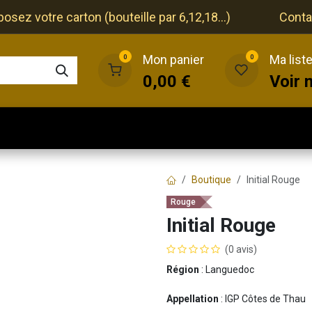
ez votre carton (bouteille par 6,12,18...)
Conta
Mon panier
Ma list
0
0
0,00
€
Voir 
que
Cave
Restaurant
Evénements
Boutique
Initial Rouge
Rouge
Initial Rouge
(0 avis)
Région
: Languedoc
Appellation
: IGP Côtes de Thau