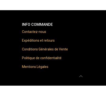
INFO COMMANDE
Contactez-nous
Expéditions et retours
Conditions Générales de Vente
Politique de confidentialité
Mentions Légales
 prohibited.
onfirm that you are 18 years of age or older.
 harmful to your health. Please drink responsibly.