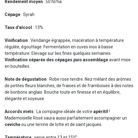
Rendement moyen
: 50 hl/ha
Cépage
: Syrah
Taux d'alcool
: 13%
Vinification
: Vendange égrappée, macération à température
régulée, égouttage. Fermentation en cuves inox à basse
température. Elevage sur lies fines quelques semaines.
Vinification séparée des cépages puis assemblage
avant mise
en bouteilles.
Note de dégustation
: Robe rose tendre. Nez mêlant des arômes
de petites fleurs blanches, de fraises et de framboises à des notes
de bonbons anglais. Bouche toute en finesse et en équilibre,
élégante et soyeuse.
Accords mets
: La compagne idéale de votre
apéritif
!
Mademoiselle Rosé saura aussi parfaitement accompagner un
ceviche
ou une terrine de lotte et de saint jacques.
Température
: servir entre 13 et 15°C.