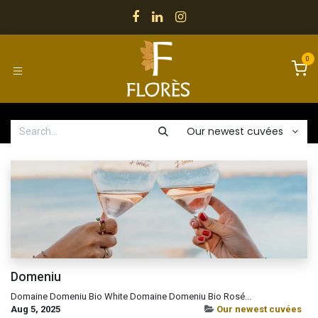
Skip to Content
0
Our newest cuvées
Domeniu
Domaine Domeniu Bio White Domaine Domeniu Bio Rosé...
Aug 5, 2025
Our newest cuvées