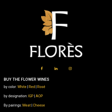
BUY THE FLOWER WINES
by color:
White
|
Red
|
Rosé
by designation:
IGP
|
AOP
By pairings:
Meat
|
Cheese