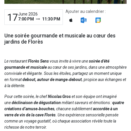
Ajouter au calendrier :
17
June 2026
7:00 PM
11:30 PM
Une soirée gourmande et musicale au cœur des
jardins de Florès
Le restaurant
Florès Sens
vous invite à vivre une
soirée d’été
gourmande et musicale
au cœur de ses jardins, dans une atmosphère
conviviale et élégante. Sous les étoiles, partagez un moment unique
en format
debout, autour de mange‑debout
, propice aux échanges et
à la détente.
Pour cette soirée, le chef
Nicolas Gros
et son équipe ont imaginé
une
déclinaison de dégustation
mêlant saveurs et émotions :
quatre
créations d’amuse‑bouches
, chacune subtilement
accordée à un
verre de vin de la cave Florès
. Une expérience sensorielle pensée
comme un voyage gustatif, où chaque association révèle toute la
richesse de notre terroir.