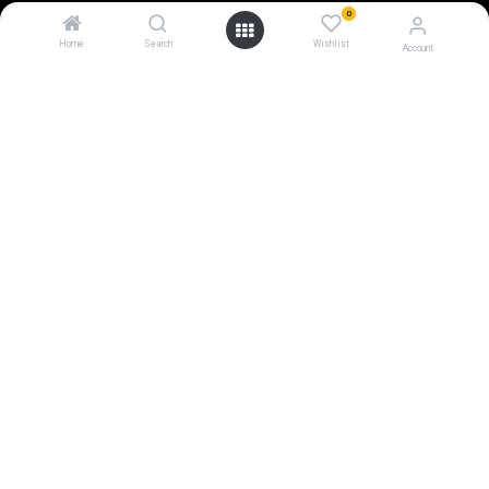
0
Home
Search
Wishlist
Account
0
EUR
BUY THE FLOWER WINES
by color:
White
|
Red
|
Rosé
by designation:
IGP
|
AOP
By pairings:
Meat
|
Cheese