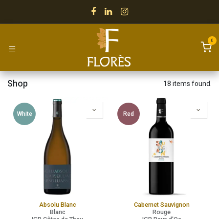
Skip to Content
0
Shop
18 items found.
White
Red
Absolu Blanc
Cabernet Sauvignon
Blanc
Rouge