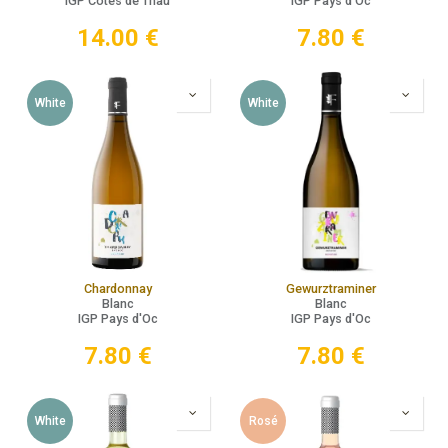
IGP Côtes de Thau
IGP Pays d'Oc
14.00
€
7.80
€
White
White
Chardonnay
Gewurztraminer
Blanc
Blanc
IGP Pays d'Oc
IGP Pays d'Oc
7.80
€
7.80
€
White
Rosé