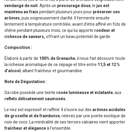
vendangé de nuit
. Après un
pressurage doux
, le
jus est
maintenu au frais
pendant plusieurs jours pour
préserver ses
arômes
, puis soigneusement clarifié. Il fermente ensuite
lentement à température contrôlée, avant d’être affiné en fûts de
chêne pendant plusieurs mois, ce qui lui apporte
rondeur et
richesse de saveurs,
offrant un beau potentiel de garde.
Composition :
Élaboré à partir de
100% de Grenache
, il nous fait découvrir toute
la richesse aromatique de ce cépage et titre entre
11,5 et 12 %
d’alcool
, alliant fraîcheur et gourmandise.
Note de Dégustation :
Sa robe possède une teinte
rosée lumineuse et éclatante
, aux
reflets délicatement saumonés.
Le nez est expressif et raffiné. Il s’ouvre sur des
arômes acidulés
de groseille et de framboise
, relevés par une pointe exotique de
noix de coco. La minéralité de ses terroirs calcaires vient apporter
fraîcheur et élégance
à l’ensemble.