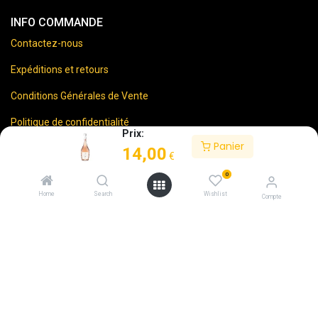
INFO COMMANDE
Contactez-nous
Expéditions et retours
Conditions Générales de Vente
Politique de confidentialité
Prix:
Panier
Mentions Légales
14,00
€
0
Home
Search
Wishlist
Compte
⚠️
Vente d’alcool interdite aux mineurs.
En accédant à ce site, vous certifiez avoir 18 ans ou plus.
L'abus d'alcool est dangereux pour la santé. À consommer
avec modération.
Code de la santé publique
– Articles L3323-4 et L3342-1
⚠️
Sale of alcohol to minors is prohibited.