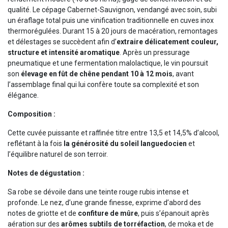
qualité. Le cépage Cabernet-Sauvignon, vendangé avec soin, subi
un éraflage total puis une vinification traditionnelle en cuves inox
thermorégulées. Durant 15 à 20 jours de macération, remontages
et délestages se succèdent afin d’
extraire délicatement couleur,
structure et intensité aromatique
. Après un pressurage
pneumatique et une fermentation malolactique, le vin poursuit
son
élevage en fût de chêne pendant 10 à 12 mois
, avant
l’assemblage final qui lui confère toute sa complexité et son
élégance.
Composition :
Cette cuvée puissante et raffinée titre entre 13,5 et 14,5% d’alcool,
reflétant à la fois
la générosité du soleil languedocien
et
l’équilibre naturel de son terroir.
Notes de dégustation :
Sa robe se dévoile dans une teinte rouge rubis intense et
profonde. Le nez, d’une grande finesse, exprime d’abord des
notes de griotte et de
confiture de mûre
, puis s’épanouit après
aération sur des
arômes subtils de torréfaction
, de moka et de