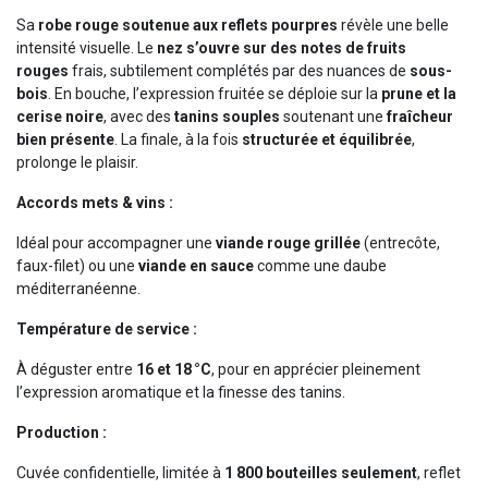
Sa
robe rouge soutenue aux reflets pourpres
révèle une belle
intensité visuelle. Le
nez s’ouvre sur des notes de fruits
rouges
frais, subtilement complétés par des nuances de
sous-
bois
. En bouche, l’expression fruitée se déploie sur la
prune et la
cerise noire
, avec des
tanins souples
soutenant une
fraîcheur
bien présente
. La finale, à la fois
structurée et équilibrée
,
prolonge le plaisir.
Accords mets & vins :
Idéal pour accompagner une
viande rouge grillée
(entrecôte,
faux-filet) ou une
viande en sauce
comme une daube
méditerranéenne.
Température de service :
À déguster entre
16 et 18 °C
, pour en apprécier pleinement
l’expression aromatique et la finesse des tanins.
Production :
Cuvée confidentielle, limitée à
1 800 bouteilles seulement
, reflet