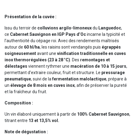
Présentation de la cuvée :
Issu du terroir de
colluvions argilo-limoneux
du
Languedoc
,
ce
Cabernet Sauvignon en IGP Pays d’Oc
incarne la typicité et
l’authenticité du cépage roi. Avec des rendements maîtrisés
autour de
60 hl/ha
, les raisins sont vendangés puis
égrappés
soigneusement
avant une
vinification traditionnelle en cuves
inox thermorégulées (23 à 28 °C)
. Des
remontages et
délestages
viennent rythmer une
macération de 10 à 15 jours
,
permettant d’extraire couleur, fruit et structure. Le
pressurage
pneumatique
, suivi de la
fermentation malolactique
, prépare à
un
élevage de 8 mois en cuves inox
, afin de préserver la pureté
et la fraîcheur du fruit.
Composition :
Un vin élaboré uniquement à partir de
100% Cabernet Sauvignon
,
titrant entre
13 et 13,5% vol.
Note de dégustation :