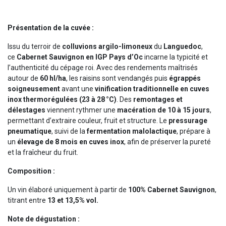
Présentation de la cuvée :
Issu du terroir de
colluvions argilo-limoneux
du
Languedoc
,
ce
Cabernet Sauvignon en IGP Pays d’Oc
incarne la typicité et
l’authenticité du cépage roi. Avec des rendements maîtrisés
autour de
60 hl/ha
, les raisins sont vendangés puis
égrappés
soigneusement
avant une
vinification traditionnelle en cuves
inox thermorégulées (23 à 28 °C)
. Des
remontages et
délestages
viennent rythmer une
macération de 10 à 15 jours
,
permettant d’extraire couleur, fruit et structure. Le
pressurage
pneumatique
, suivi de la
fermentation malolactique
, prépare à
un
élevage de 8 mois en cuves inox
, afin de préserver la pureté
et la fraîcheur du fruit.
Composition :
Un vin élaboré uniquement à partir de
100% Cabernet Sauvignon
,
titrant entre
13 et 13,5% vol.
Note de dégustation :