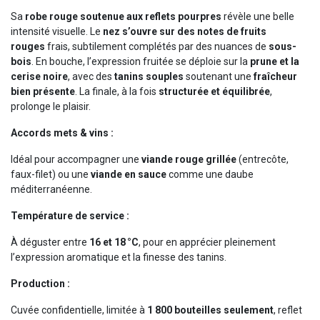
Sa
robe rouge soutenue aux reflets pourpres
révèle une belle
intensité visuelle. Le
nez s’ouvre sur des notes de fruits
rouges
frais, subtilement complétés par des nuances de
sous-
bois
. En bouche, l’expression fruitée se déploie sur la
prune et la
cerise noire
, avec des
tanins souples
soutenant une
fraîcheur
bien présente
. La finale, à la fois
structurée et équilibrée
,
prolonge le plaisir.
Accords mets & vins :
Idéal pour accompagner une
viande rouge grillée
(entrecôte,
faux-filet) ou une
viande en sauce
comme une daube
méditerranéenne.
Température de service :
À déguster entre
16 et 18 °C
, pour en apprécier pleinement
l’expression aromatique et la finesse des tanins.
Production :
Cuvée confidentielle, limitée à
1 800 bouteilles seulement
, reflet