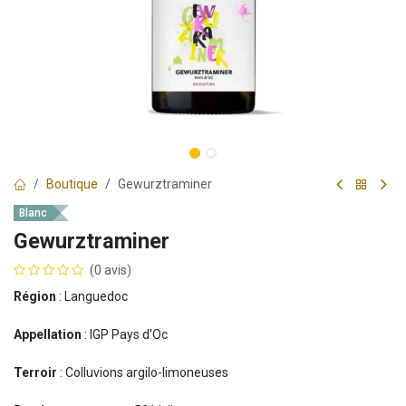
Boutique
Gewurztraminer
Blanc
Gewurztraminer
(0 avis)
Région
: Languedoc
Appellation
: IGP Pays d'Oc
Terroir
: Colluvions argilo-limoneuses