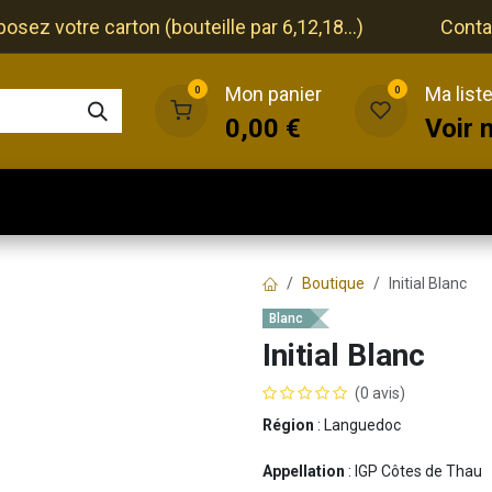
ez votre carton (bouteille par 6,12,18...)
Conta
Mon panier
Ma list
0
0
0,00
€
Voir 
que
Cave
Restaurant
Evénements
Boutique
Initial Blanc
Blanc
Initial Blanc
(0 avis)
Région
: Languedoc
Appellation
: IGP Côtes de Thau