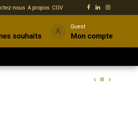
ctez-nous
A propos
CGV
e
Guest
mes souhaits
Mon compte
Salles
Actualités
Vins