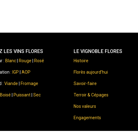
 LES VINS FLORES
LE VIGNOBLE FLORES
r :
Blanc
|
Rouge
|
Rosé
Histoire
ation :
IGP
|
AOP
Florès aujourd’hui
d :
Viande
|
Fromage
Savoir-faire
Boisé
|
Puissant
|
Sec
Terroir & Cépages
Nos valeurs
Engagements