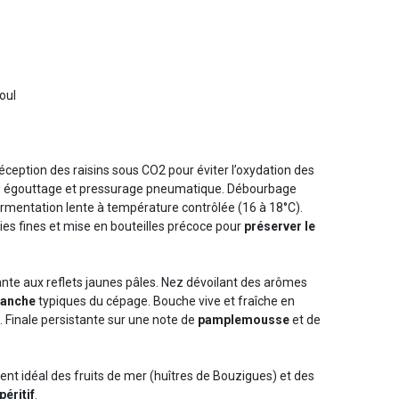
oul
éception des raisins sous CO2 pour éviter l’oxydation des
ge, égouttage et pressurage pneumatique. Débourbage
ermentation lente à température contrôlée (16 à 18°C).
lies fines et mise en bouteilles précoce pour
préserver le
lante aux reflets jaunes pâles. Nez dévoilant des arômes
blanche
typiques du cépage. Bouche vive et fraîche en
e. Finale persistante sur une note de
pamplemousse
et de
t idéal des fruits de mer (huîtres de Bouzigues) et des
péritif
.