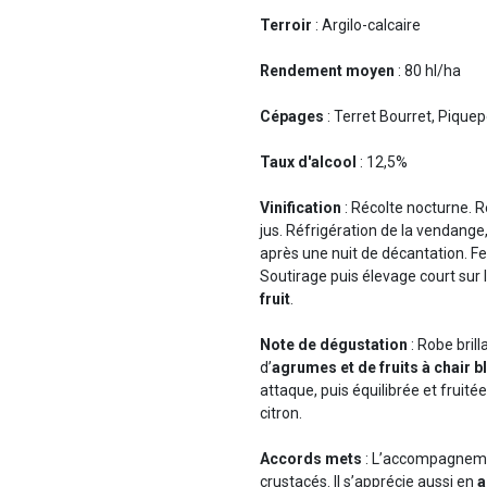
Terroir
: Argilo-calcaire
Rendement moyen
: 80 hl/ha
Cépages
: Terret Bourret, Piquep
Taux d'alcool
: 12,5%
Vinification
: Récolte nocturne. R
jus. Réfrigération de la vendan
après une nuit de décantation. F
Soutirage puis élevage court sur 
fruit
.
Note de dégustation
: Robe bril
d’
agrumes et de fruits à chair 
attaque, puis équilibrée et fruité
citron.
Accords mets
: L’accompagnemen
crustacés. Il s’apprécie aussi en
a