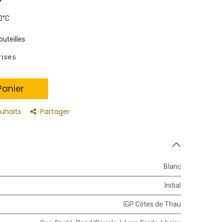
10°C
outeilles
rises
anier
ouhaits
Partager
Blanc
Initial
IGP Côtes de Thau