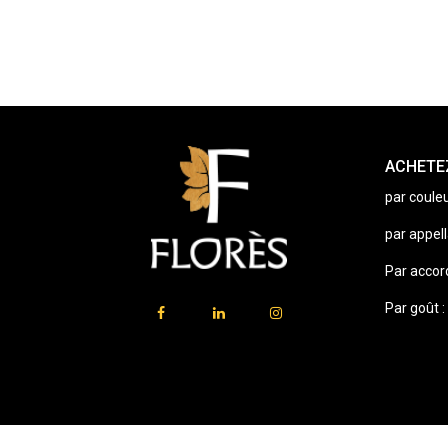
ACHETEZ
par couleu
par appell
Par accor
Par goût :