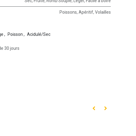
Sec
,
Fruité
,
Rond/Souple
,
Léger
,
Facile à boire
Poissons
,
Apéritif
,
Volailles
ge
,
Poisson
,
Acidulé/Sec
de 30 jours