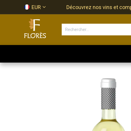
Se rendre au contenu
EUR
Découvrez nos vins et compos
Accueil
Newsletter
Bouti