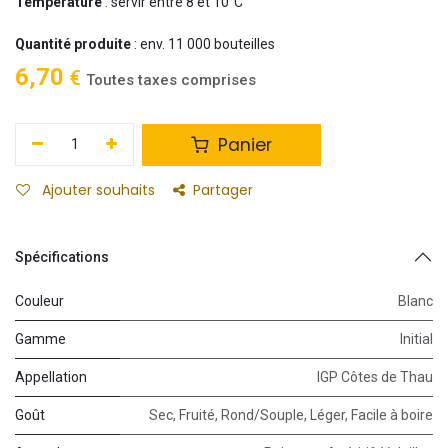
Température
: servir entre 8 et 10°C
Quantité produite
: env. 11 000 bouteilles
6,70
€
Toutes taxes comprises
Panier
Ajouter souhaits
Partager
Spécifications
Couleur
Blanc
Gamme
Initial
Appellation
IGP Côtes de Thau
Goût
Sec
,
Fruité
,
Rond/Souple
,
Léger
,
Facile à boire