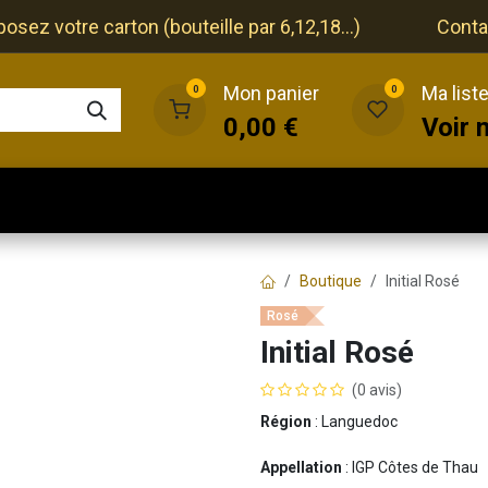
ez votre carton (bouteille par 6,12,18...)
Conta
Mon panier
Ma list
0
0
0,00
€
Voir 
que
Cave
Restaurant
Evénements
Boutique
Initial Rosé
Rosé
Initial Rosé
(0 avis)
Région
: Languedoc
Appellation
: IGP Côtes de Thau