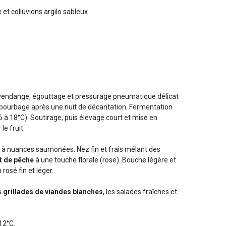
 et colluvions argilo sableux
a vendange, égouttage et pressurage pneumatique délicat
ébourbage après une nuit de décantation. Fermentation
 à 18°C). Soutirage, puis élevage court et mise en
le fruit.
 à nuances saumonées. Nez fin et frais mêlant des
et de pêche
à une touche florale (rose). Bouche légère et
 rosé fin et léger.
s
grillades de viandes blanches
, les salades fraîches et
 12°C.