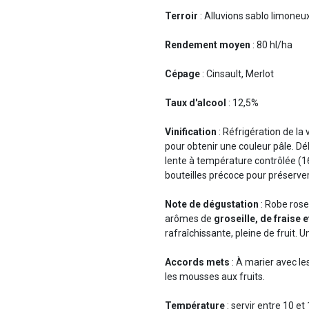
Terroir
: Alluvions sablo limoneux
Rendement moyen
: 80 hl/ha
Cépage
: Cinsault, Merlot
Taux d'alcool
: 12,5%
Vinification
: Réfrigération de l
pour obtenir une couleur pâle. D
lente à température contrôlée (16
bouteilles précoce pour préserver 
Note de dégustation
: Robe rose
arômes de
groseille, de fraise 
rafraîchissante, pleine de fruit. Un
Accords mets
: À marier avec le
les mousses aux fruits.
Température
: servir entre 10 et