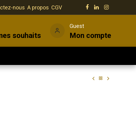
ctez-nous
A propos
CGV
e
Guest
mes souhaits
Mon compte
Salles
Actualités
Vins