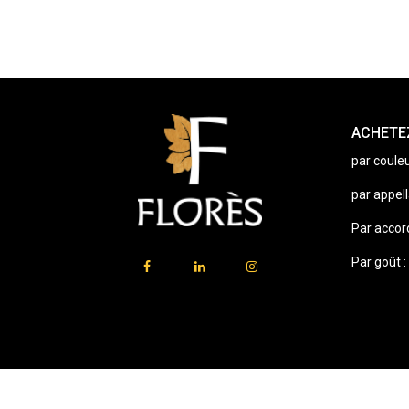
ACHETEZ
par couleu
par appell
Par accor
Par goût :
⚠️
Vente d’alcool interdite aux mineurs.