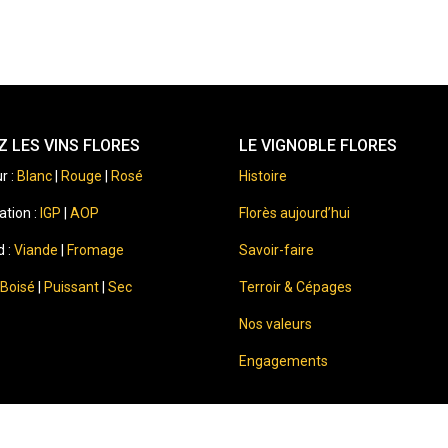
 LES VINS FLORES
LE VIGNOBLE FLORES
r :
Blanc
|
Rouge
|
Rosé
Histoire
ation :
IGP
|
AOP
Florès aujourd’hui
d :
Viande
|
Fromage
Savoir-faire
Boisé
|
Puissant
|
Sec
Terroir & Cépages
Nos valeurs
Engagements
⚠️
Sale of alcohol to minors is