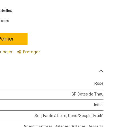
uteilles
rises
anier
ouhaits
Partager
Rosé
IGP Côtes de Thau
Initial
Sec
,
Facile à boire
,
Rond/Souple
,
Fruité
Apéritif
,
Entrées
,
Salades
,
Grillades
,
Desserts