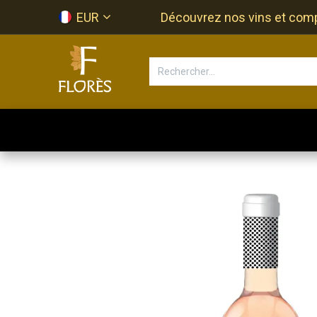
Se rendre au contenu
EUR
Découvrez nos vins et compos
Accueil
Newsletter
Bouti