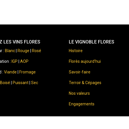
 LES VINS FLORES
LE VIGNOBLE FLORES
r :
Blanc
|
Rouge
|
Rosé
Histoire
ation :
IGP
|
AOP
Florès aujourd’hui
d :
Viande
|
Fromage
Savoir-faire
Boisé
|
Puissant
|
Sec
Terroir & Cépages
Nos valeurs
Engagements
⚠️
Sale of alcohol to minors is