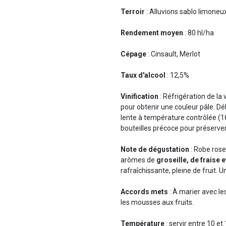
Terroir
: Alluvions sablo limoneux
Rendement moyen
: 80 hl/ha
Cépage
: Cinsault, Merlot
Taux d'alcool
: 12,5%
Vinification
: Réfrigération de l
pour obtenir une couleur pâle. D
lente à température contrôlée (16
bouteilles précoce pour préserver 
Note de dégustation
: Robe rose
arômes de
groseille, de fraise 
rafraîchissante, pleine de fruit. Un
Accords mets
: À marier avec le
les mousses aux fruits.
Température
: servir entre 10 et