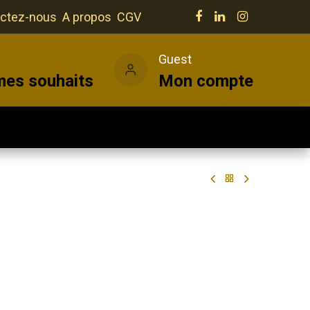
ctez-nous
A propos
CGV
e
Guest
mes souhaits
Mon compte
Salles
Actualités
Vins