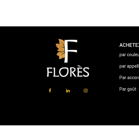
ACHETEZ
par couleu
par appell
Par accor
Par goût :
⚠️
Vente d’alcool interdite aux mineurs.