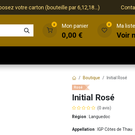
ez votre carton (bouteille par 6,12,18...)
Conta
Mon panier
Ma list
0
0
0,00
€
Voir 
que
Cave
Restaurant
Evénements
Boutique
Initial Rosé
Rosé
Initial Rosé
(0 avis)
Région
: Languedoc
Appellation
: IGP Côtes de Thau