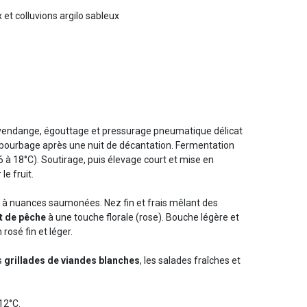
 et colluvions argilo sableux
a vendange, égouttage et pressurage pneumatique délicat
ébourbage après une nuit de décantation. Fermentation
 à 18°C). Soutirage, puis élevage court et mise en
le fruit.
 à nuances saumonées. Nez fin et frais mêlant des
et de pêche
à une touche florale (rose). Bouche légère et
 rosé fin et léger.
s
grillades de viandes blanches
, les salades fraîches et
 12°C.