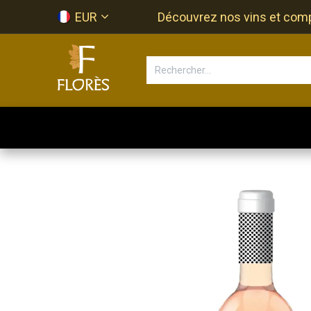
Se rendre au contenu
EUR
Découvrez nos vins et compos
Accueil
Newsletter
Bouti