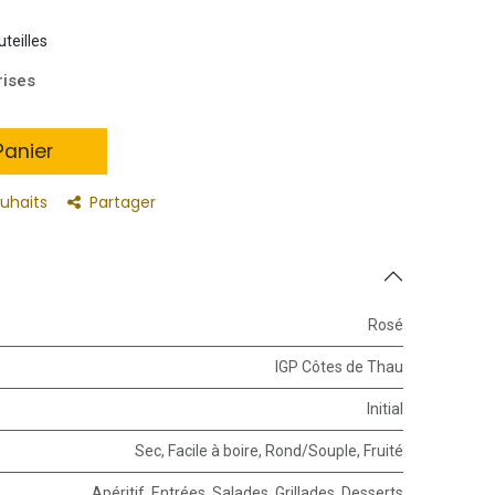
uteilles
rises
anier
ouhaits
Partager
Rosé
IGP Côtes de Thau
Initial
Sec
,
Facile à boire
,
Rond/Souple
,
Fruité
Apéritif
,
Entrées
,
Salades
,
Grillades
,
Desserts