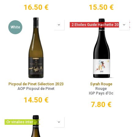
16.50
€
15.50
€
2 Etoiles Guide Hachette 2026
White
Picpoul de Pinet Sélection 2023
Syrah Rouge
AOP Picpoul de Pinet
Rouge
IGP Pays d'Oc
14.50
€
7.80
€
Or vinalies inter