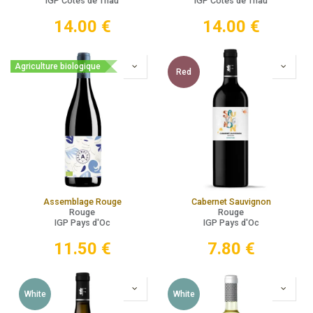
IGP Côtes de Thau
IGP Côtes de Thau
14.00
€
14.00
€
Agriculture biologique
Red
Assemblage Rouge
Cabernet Sauvignon
Rouge
Rouge
IGP Pays d'Oc
IGP Pays d'Oc
11.50
€
7.80
€
White
White