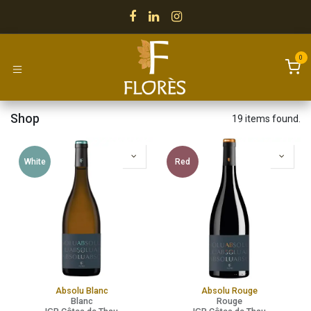
Skip to Content
0
Shop
19 items found.
White
Red
Absolu Blanc
Absolu Rouge
Blanc
Rouge