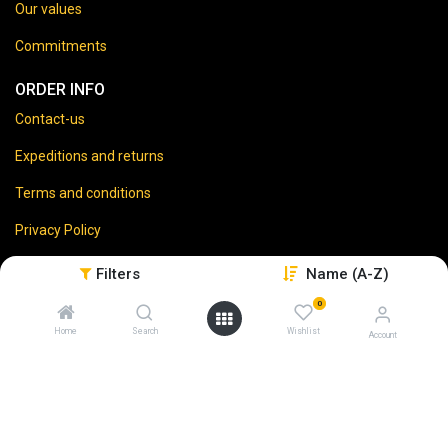
Our values
Commitments
ORDER INFO
Contact-us
Expeditions and returns
Terms and conditions
Privacy Policy
Legal disclaimer
Filters
Name (A-Z)
0
Home
Search
Wishlist
Account
⚠️
Vente d’alcool interdite aux mineurs.
En accédant à ce site, vous certifiez avoir 18 ans ou plus.
L'abus d'alcool est dangereux pour la santé. À consommer
avec modération.