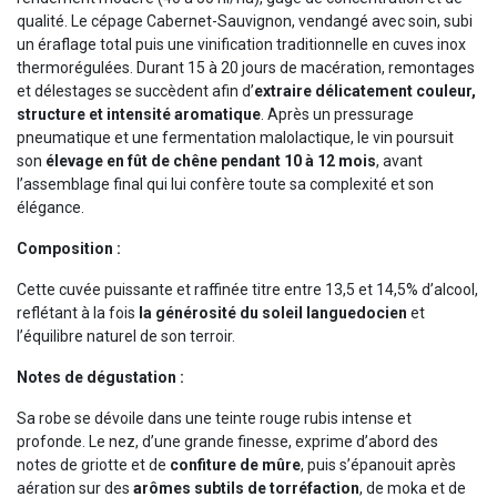
qualité. Le cépage Cabernet-Sauvignon, vendangé avec soin, subi
un éraflage total puis une vinification traditionnelle en cuves inox
thermorégulées. Durant 15 à 20 jours de macération, remontages
et délestages se succèdent afin d’
extraire délicatement couleur,
structure et intensité aromatique
. Après un pressurage
pneumatique et une fermentation malolactique, le vin poursuit
son
élevage en fût de chêne pendant 10 à 12 mois
, avant
l’assemblage final qui lui confère toute sa complexité et son
élégance.
Composition :
Cette cuvée puissante et raffinée titre entre 13,5 et 14,5% d’alcool,
reflétant à la fois
la générosité du soleil languedocien
et
l’équilibre naturel de son terroir.
Notes de dégustation :
Sa robe se dévoile dans une teinte rouge rubis intense et
profonde. Le nez, d’une grande finesse, exprime d’abord des
notes de griotte et de
confiture de mûre
, puis s’épanouit après
aération sur des
arômes subtils de torréfaction
, de moka et de