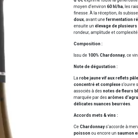
moyen d’environ
60 hl/ha
, les ra
finesse. À la réception, ils subiss
doux
, avant une
fermentation ré
ensuite un
élevage de plusieurs 
rondeur, amplitude et complexité
Composition :
Issu de
100% Chardonnay
, ce vi
Note de dégustation :
La
robe jaune vif aux reflets pâle
concentré et complexe
s’ouvre 
associés à des
notes de fleurs 
marquée par des
arômes d’agru
délicates nuances beurrées
.
Accords mets & vins :
Ce
Chardonnay
s’accorde à merv
poisson
ou encore un
saumon e