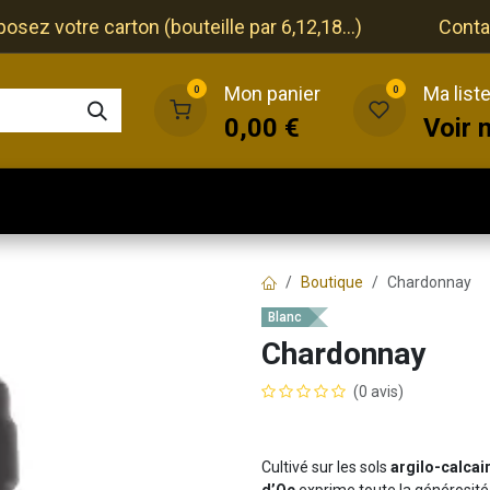
ez votre carton (bouteille par 6,12,18...)
Conta
Mon panier
Ma list
0
0
0,00
€
Voir 
que
Cave
Restaurant
Evénements
Boutique
Chardonnay
Blanc
Chardonnay
(0 avis)
Cultivé sur les sols
argilo-calcai
d’Oc
exprime toute la générosité