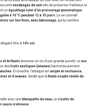
isins sont
vendangés de nuit
afin de préserver fraîcheur et
ent un
égouttage suivi d’un pressurage pneumatique
gulée à 16 °C pendant 12 à 15 jours
. Le vin connaît
mois sur lies fines, avec bâtonnage
, qui lui confère
.
n élégant titre à
14% vol.
s et brillants
annonce un vin d’une grande pureté. Le
nez
sur des
fruits exotiques (ananas)
harmonieusement
blanches
. En bouche, l’attaque est
ample et onctueuse
,
mes et d’ananas
, tandis que la
finale souple révèle de
eille avec une
blanquette de veau
, un
risotto de
n sauce crémeuse
.