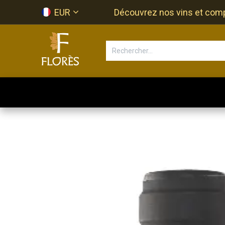
Se rendre au contenu
EUR
Découvrez nos vins et compos
Accueil
Newsletter
Bouti