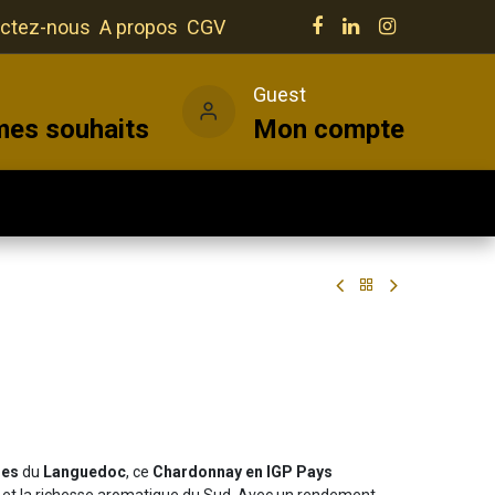
ctez-nous
A propos
CGV
e
Guest
mes souhaits
Mon compte
Salles
Actualités
Vins
res
du
Languedoc
, ce
Chardonnay en IGP Pays
 et la richesse aromatique du Sud. Avec un rendement