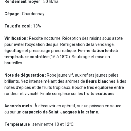
Rendement moyen
: 50 hl/ha
Cépage
: Chardonnay
Taux d'alcool
: 13%
Vinification
: Récolte nocturne. Réception des raisins sous azote
pour éviter l’oxydation des jus. Réfrigération de la vendange,
égouttage et pressurage pneumatique.
Fermentation lente à
température contrôlée
(16 à 18°C). Soutirage et mise en
bouteilles.
Note de dégustation
: Robe jaune vif, aux reflets jaunes pâles
brillants. Nez intense mêlant des arômes de
fleurs blanches
à des
notes d’épices et de fruits tropicaux. Bouche très équilibrée entre
rondeur et vivacité. Finale complexe sur les
fruits exotiques
.
Accords mets
: À découvrir en apéritif, sur un poisson en sauce
ou sur un
carpaccio de Saint-Jacques à la crème
.
Température
: servir entre 10 et 12°C.