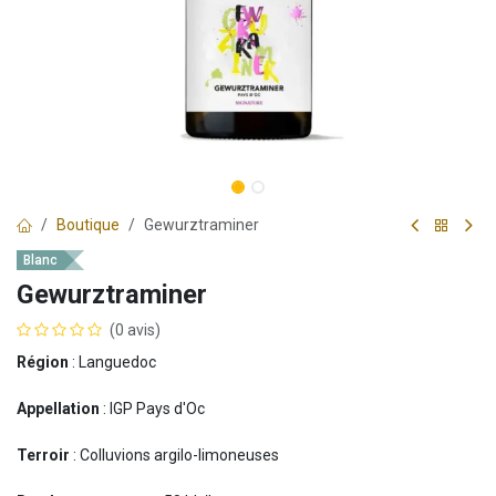
Boutique
Gewurztraminer
Blanc
Gewurztraminer
(0 avis)
Région
: Languedoc
Appellation
: IGP Pays d'Oc
Terroir
: Colluvions argilo-limoneuses