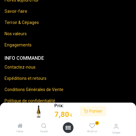
Florès aujourd’hui
Savoir-faire
Terroir & Cépages
Nos valeurs
Engagements
INFO COMMANDE
Contactez-nous
Expéditions et retours
Conditions Générales de Vente
Politique de confidentialité
Prix:
Panier
Mentions Légales
7,80
€
0
Home
Search
Wishlist
Compte