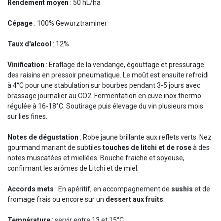
Rendement moyen
: 50 hL/ha
Cépage
: 100% Gewurztraminer
Taux d'alcool
: 12%
Vinification
: Eraflage de la vendange, égouttage et pressurage
des raisins en pressoir pneumatique. Le moût est ensuite refroidi
à 4°C pour une stabulation sur bourbes pendant 3-5 jours avec
brassage journalier au CO2. Fermentation en cuve inox thermo
régulée à 16-18°C. Soutirage puis élevage du vin plusieurs mois
sur lies fines.
Notes de dégustation
: Robe jaune brillante aux reflets verts. Nez
gourmand mariant de subtiles
touches de litchi et de rose
à des
notes muscatées et miellées. Bouche fraiche et soyeuse,
confirmant les arômes de Litchi et de miel.
Accords mets
: En apéritif, en accompagnement de
sushis
et de
fromage frais ou encore sur un
dessert aux fruits
.
Température
: servir entre 13 et 15°C