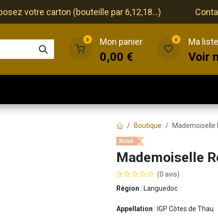
ez votre carton (bouteille par 6,12,18...)
Conta
Mon panier
Ma list
0
0
0,00
€
Voir 
que
Cave
Restaurant
Evénements
Boutique
Mademoiselle
Rosé
Mademoiselle R
(0 avis)
Région
: Languedoc
Appellation
: IGP Côtes de Thau