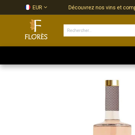
Se rendre au contenu
EUR
Découvrez nos vins et compos
Accueil
Newsletter
Bouti