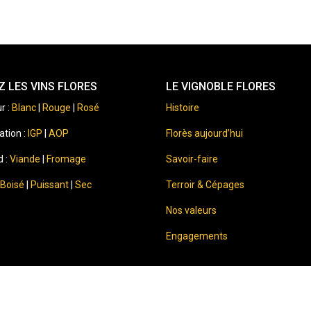
 LES VINS FLORES
LE VIGNOBLE FLORES
r :
Blanc
|
Rouge
|
Rosé
Histoire
ation :
IGP
|
AOP
Florès aujourd’hui
d :
Viande
|
Fromage
Savoir-faire
Boisé
|
Puissant
|
Sec
Terroir & Cépages
Nos valeurs
Engagements
⚠️
Sale of alcohol to minors is
By accessing this website, you c