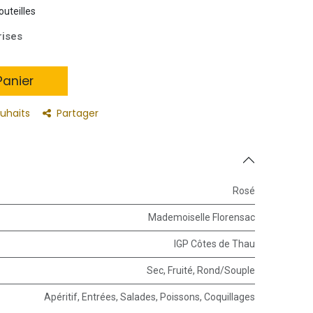
outeilles
rises
anier
ouhaits
Partager
Rosé
Mademoiselle Florensac
IGP Côtes de Thau
Sec
,
Fruité
,
Rond/Souple
Apéritif
,
Entrées
,
Salades
,
Poissons
,
Coquillages