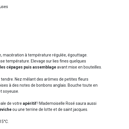
euses
, macération à température régulée, égouttage.
se température. Elevage sur lies fines quelques
 des cépages puis assemblage
avant mise en bouteilles.
 tendre. Nez mêlant des arômes de petites fleurs
oises à des notes de bonbons anglais. Bouche toute en
et soyeuse.
ale de votre
apéritif
! Mademoiselle Rosé saura aussi
eviche
ou une terrine de lotte et de saint jacques.
 15°C.