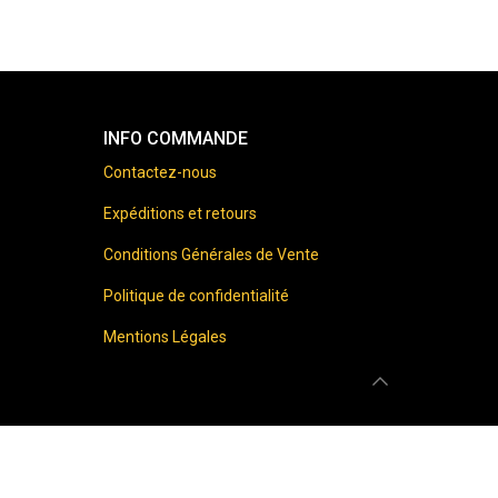
INFO COMMANDE
Contactez-nous
Expéditions et retours
Conditions Générales de Vente
Politique de confidentialité
Mentions Légales
 prohibited.
onfirm that you are 18 years of age or older.