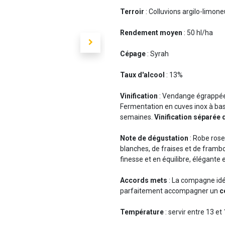
Terroir
: Colluvions argilo-limon
Rendement moyen
: 50 hl/ha
Cépage
: Syrah
Taux d'alcool
: 13%
Vinification
: Vendange égrappée
Fermentation en cuves inox à bas
semaines.
Vinification séparée
Note de dégustation
: Robe rose
blanches, de fraises et de framb
finesse et en équilibre, élégante 
Accords mets
: La compagne idé
parfaitement accompagner un
c
Température
: servir entre 13 et