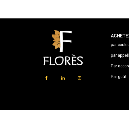
ACHETEZ
par couleu
par appell
Par accor
Par goût :
⚠️
Vente d’alcool interdite aux mineurs.
En accédant à ce site, vous certifiez avoir 18 ans ou plus.