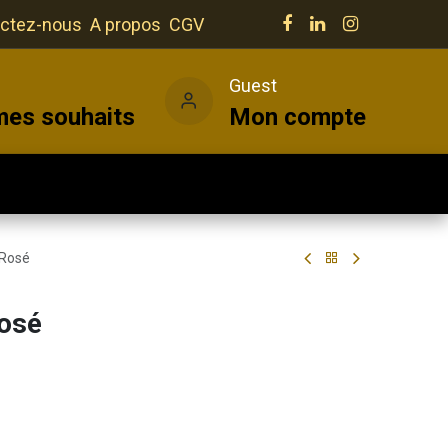
ctez-nous
A propos
CGV
e
Guest
mes souhaits
Mon compte
Salles
Actualités
Vins
 Rosé
osé