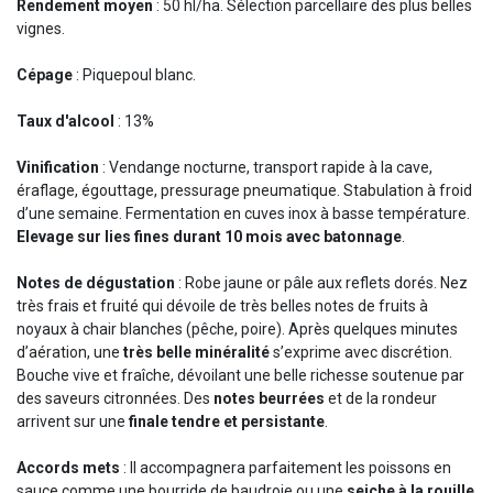
Rendement moyen
: 50 hl/ha. Sélection parcellaire des plus belles
vignes.
Cépage
: Piquepoul blanc.
Taux d'alcool
: 13%
Vinification
: Vendange nocturne, transport rapide à la cave,
éraflage, égouttage, pressurage pneumatique. Stabulation à froid
d’une semaine. Fermentation en cuves inox à basse température.
Elevage sur lies fines durant 10 mois avec batonnage
.
Notes de dégustation
: Robe jaune or pâle aux reflets dorés. Nez
très frais et fruité qui dévoile de très belles notes de fruits à
noyaux à chair blanches (pêche, poire). Après quelques minutes
d’aération, une
très belle minéralité
s’exprime avec discrétion.
Bouche vive et fraîche, dévoilant une belle richesse soutenue par
des saveurs citronnées. Des
notes beurrées
et de la rondeur
arrivent sur une
finale tendre et persistante
.
Accords mets
: Il accompagnera parfaitement les poissons en
sauce comme une bourride de baudroie ou une
seiche à la rouille