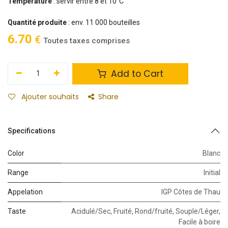
Température
: servir entre 8 et 10°C
Quantité produite
: env. 11 000 bouteilles
6.70
€
Toutes taxes comprises
Add to Cart
Ajouter souhaits
Share
Specifications
Color
Blanc
Range
Initial
Appelation
IGP Côtes de Thau
Taste
Acidulé/Sec
,
Fruité
,
Rond/fruité
,
Souple/Léger
,
Facile à boire