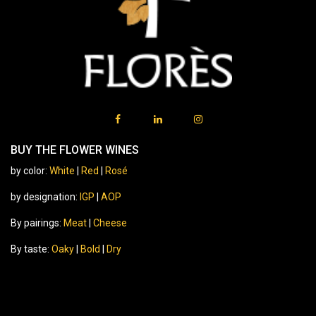
BUY THE FLOWER WINES
by color:
White
|
Red
|
Rosé
by designation:
IGP
|
AOP
By pairings:
Meat
|
Cheese
By taste:
Oaky
|
Bold
|
Dry