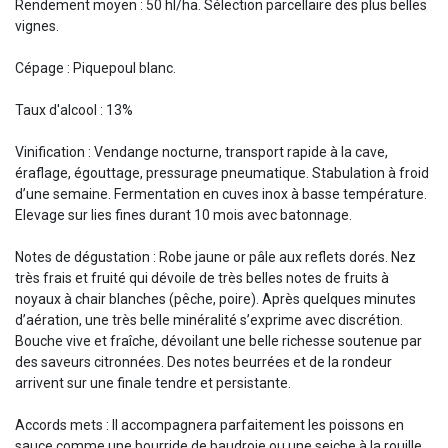
Rendement moyen : 50 hl/ha. Sélection parcellaire des plus belles
vignes.
Cépage : Piquepoul blanc.
Taux d'alcool : 13%
Vinification : Vendange nocturne, transport rapide à la cave,
éraflage, égouttage, pressurage pneumatique. Stabulation à froid
d’une semaine. Fermentation en cuves inox à basse température.
Elevage sur lies fines durant 10 mois avec batonnage.
Notes de dégustation : Robe jaune or pâle aux reflets dorés. Nez
très frais et fruité qui dévoile de très belles notes de fruits à
noyaux à chair blanches (pêche, poire). Après quelques minutes
d’aération, une très belle minéralité s’exprime avec discrétion.
Bouche vive et fraîche, dévoilant une belle richesse soutenue par
des saveurs citronnées. Des notes beurrées et de la rondeur
arrivent sur une finale tendre et persistante.
Accords mets : Il accompagnera parfaitement les poissons en
sauce comme une bourride de baudroie ou une seiche à la rouille