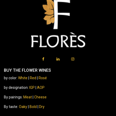
BUY THE FLOWER WINES
by color:
White
|
Red
|
Rosé
by designation:
IGP
|
AOP
By pairings:
Meat
|
Cheese
By taste:
Oaky
|
Bold
|
Dry