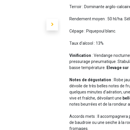
Terroir : Dominante argilo-calcair
Rendement moyen : 50 hl/ha. Sélec
Cépage : Piquepoul blanc.
Taux d'alcool : 13%
Vinification
: Vendange nocturne, 
pressurage pneumatique. Stabula
basse température.
Elevage sur 
Notes de dégustation
: Robe jau
dévoile de très belles notes de fr
quelques minutes d’aération, une 
vive et fraîche, dévoilant une
bel
notes beurrées et de la rondeur ar
Accords mets : Il accompagnera 
de baudroie ou une seiche à la ro
fromages.