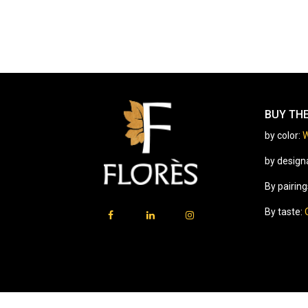
BUY TH
by color:
W
by design
By pairing
By taste: