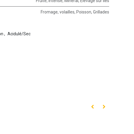
Fruité
,
Intense
,
Minéral
,
Elevage sur lies
Fromage
,
volailles
,
Poisson
,
Grillades
on
,
Acidulé/Sec