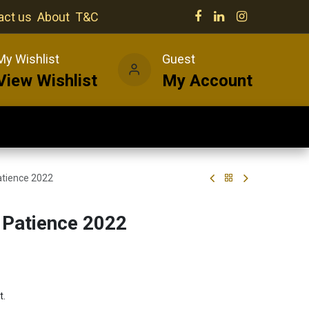
act us
About
T&C
My Wishlist
Guest
View Wishlist
My Account
Our venues
News
Wines
atience 2022
t Patience 2022
t.