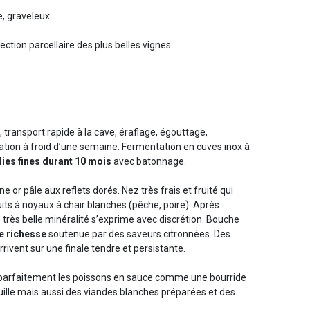
e, graveleux.
tion parcellaire des plus belles vignes.
transport rapide à la cave, éraflage, égouttage,
tion à froid d’une semaine. Fermentation en cuves inox à
lies fines durant 10 mois
avec batonnage.
ne or pâle aux reflets dorés. Nez très frais et fruité qui
uits à noyaux à chair blanches (pêche, poire). Après
très belle minéralité s’exprime avec discrétion. Bouche
le richesse
soutenue par des saveurs citronnées. Des
rivent sur une finale tendre et persistante.
parfaitement les poissons en sauce comme une bourride
uille mais aussi des viandes blanches préparées et des