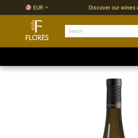
Skip to Content
EUR
Discover our wines a
Accueil
Newsletter
Shop