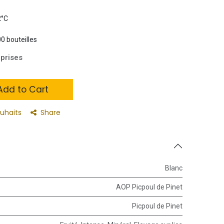
2°C
00 bouteilles
prises
dd to Cart
ouhaits
Share
Blanc
AOP Picpoul de Pinet
Picpoul de Pinet