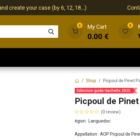
nd create your case (by 6, 12, 18...)
Cont
My Cart
0
0
0.00
€
The cellar
The restaurant
Our events
Shop
Picpoul de Pinet P
Sélection guide Hachette 2025
Picpoul de Pine
(0 review)
égion : Languedoc
Appellation : AOP Picpoul de Pine