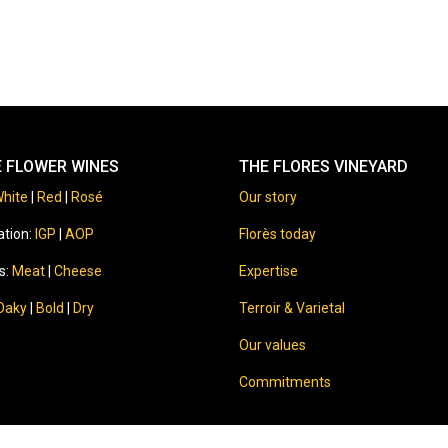
E FLOWER WINES
THE FLORES VINEYARD
hite
|
Red
|
Rosé
Our story
ation:
IGP
|
AOP
Florès today
s:
Meat
|
Cheese
Expertise
Oaky
|
Bold
|
Dry
Terroir & Varietal
Our values
Commitments