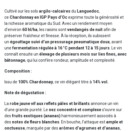
Cultivé sur les sols
argilo-calcaires
du
Languedoc
,
ce
Chardonnay en IGP Pays d’Oc
exprime toute la générosité et
la richesse aromatique du Sud. Avec un rendement moyen
d’environ
60 hl/ha
, les raisins sont
vendangés de nuit
afin de
préserver fraîcheur et finesse. À la réception, ils subissent
un
égouttage suivi d’un pressurage pneumatique doux
, avant
une
fermentation régulée à 16 °C pendant 12 à 15 jours
. Le vin
connaît ensuite un
élevage de plusieurs mois sur lies fines, avec
bâtonnage
, qui lui confère rondeur, amplitude et complexité.
Composition :
Issu de
100% Chardonnay
, ce vin élégant titre à
14% vol.
Note de dégustation :
La
robe jaune vif aux reflets pâles et brillants
annonce un vin
d’une grande pureté. Le
nez concentré et complexe
s’ouvre sur
des
fruits exotiques (ananas)
harmonieusement associés à
des
notes de fleurs blanches
. En bouche, l’attaque est
ample et
onctueuse
, marquée par des
arômes d’agrumes et d’ananas
,