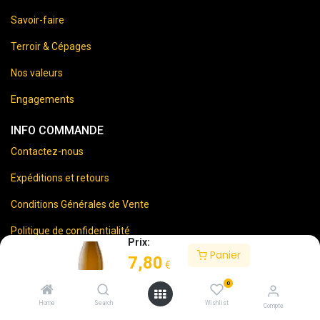
Savoir-faire
Terroir & Cépages
Nos valeurs
Engagements
INFO COMMANDE
Contactez-nous
Expéditions et retours
Conditions Générales de Vente
Politique de confidentialité
Prix:
Panier
Mentions Légales
7,80
€
0
Home
Search
Wishlist
Compte