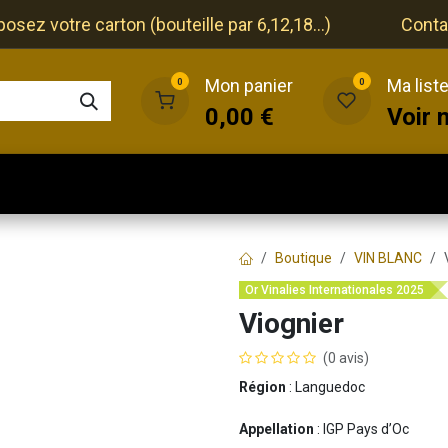
ez votre carton (bouteille par 6,12,18...)
Conta
Mon panier
Ma list
0
0
0,00
€
Voir 
que
Cave
Restaurant
Evénements
Boutique
VIN BLANC
Or Vinalies Internationales 2025
Viognier
(0 avis)
Région
: Languedoc
Appellation
: IGP Pays d’Oc