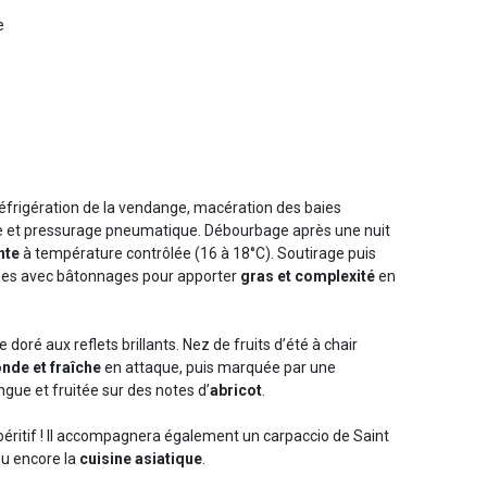
e
Réfrigération de la vendange, macération des baies
e et pressurage pneumatique. Débourbage après une nuit
nte
à température contrôlée (16 à 18°C). Soutirage puis
fines avec bâtonnages pour apporter
gras et complexité
en
 doré aux reflets brillants. Nez de fruits d’été à chair
nde et fraîche
en attaque, puis marquée par une
ongue et fruitée sur des notes d’
abricot
.
péritif ! Il accompagnera également un carpaccio de Saint
ou encore la
cuisine asiatique
.