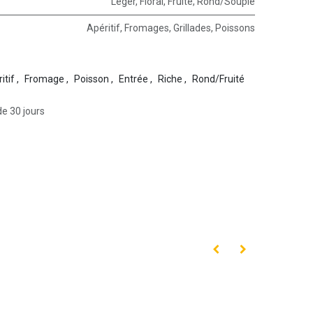
Léger
,
Floral
,
Fruité
,
Rond/Souple
Apéritif
,
Fromages
,
Grillades
,
Poissons
itif
,
Fromage
,
Poisson
,
Entrée
,
Riche
,
Rond/Fruité
de 30 jours