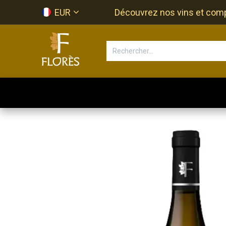
Se rendre au contenu
EUR
Découvrez nos vins et compos
Accueil
Newsletter
Bouti