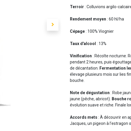
Terroir
: Colluvions argilo-calcair
Rendement moyen
: 60 hl/ha
Cépage
: 100% Viognier
Taux d'alcool
: 13%
Vinification
: Récolte nocturne. 
pendant 2 heures, puis égouttag
de décantation.
Fermentation le
élevage plusieurs mois sur lies 
bouche.
Note de dégustation
: Robe jaune
jaune (pêche, abricot).
Bouche ro
évolution suave et riche. Finale l
Accords mets
: À découvrir en a
Jacques, un pigeon à l’estragon 