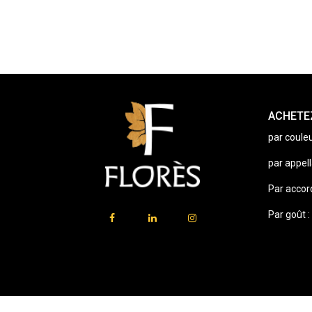
ACHETEZ
par couleu
par appell
Par accor
Par goût :