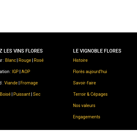
 LES VINS FLORES
LE VIGNOBLE FLORES
r :
Blanc
|
Rouge
|
Rosé
Histoire
ation :
IGP
|
AOP
Florès aujourd’hui
d :
Viande
|
Fromage
Savoir-faire
Boisé
|
Puissant
|
Sec
Terroir & Cépages
Nos valeurs
Engagements