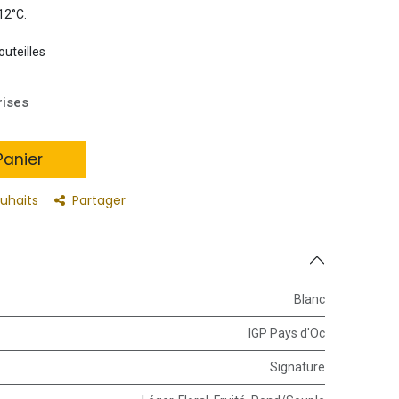
 12°C.
outeilles
rises
anier
ouhaits
Partager
Blanc
IGP Pays d'Oc
Signature