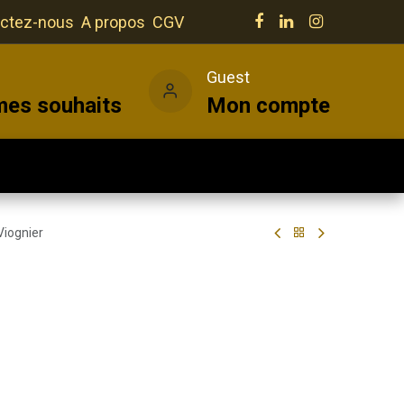
ctez-nous
A propos
CGV
e
Guest
mes souhaits
Mon compte
Salles
Actualités
Vins
Viognier