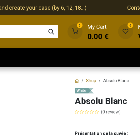
nd create your case (by 6, 12, 18...)
Cont
My Cart
0
0
0.00
€
The cellar
The restaurant
Our events
Shop
Absolu Blanc
White
Absolu Blanc
(0 review)
Présentation de la cuvée :