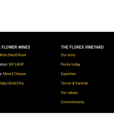
E FLOWER WINES
THE FLORES VINEYARD
hite
|
Red
|
Rosé
Our story
ation:
IGP
|
AOP
Florès today
s:
Meat
|
Cheese
Expertise
Oaky
|
Bold
|
Dry
Terroir & Varietal
Our values
Commitments