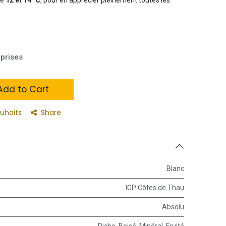
prises
dd to Cart
ouhaits
Share
Blanc
IGP Côtes de Thau
Absolu
Riche
,
Boisé
,
Minéral
,
Fruité