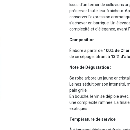
Issus d’un terroir de colluvions ar
préserver toute leur fraîcheur. A
conserver l’expression aromatiqu
s’achever en barrique. Un élevage
complexité et d’élégance, avant 
Composition :
Élaboré à partir de
100% de Cha
de ce cépage, titrant à
13 % d’al
Note de Dégustation :
Sa robe arbore un jaune or cristal
Le nez séduit par son intensité, mê
pain grillé.
En bouche, le vin se déploie avec
une complexité raffinée. La finale 
exotiques.
Température de service :
À déguster idéalement frais, ent