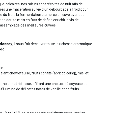
gilo-calcaires, nos raisins sont récoltés de nuit afin de
près une macération suivie d’un débourbage à froid pour
e du fruit, la fermentation s’amorce en cuve avant de
 de douze mois en fûts de chêne enrichit le vin de
l’assemblage des meilleures cuvées.
rdonnay
, il nous fait découvrir toute la richesse aromatique
cool
.
lin.
lant chèvrefeuille, fruits confits (abricot, coing), miel et
 ampleur et richesse, offrant une onctuosité soyeuse et
s’illumine de délicates notes de vanille et de fruits
re
12 et 14 °C
, pour en apprécier pleinement toutes les