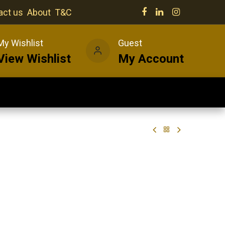
act us
About
T&C
My Wishlist
Guest
View Wishlist
My Account
Our venues
News
Wines