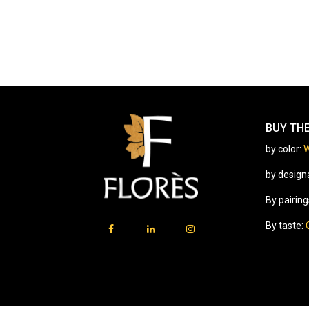
BUY TH
by color:
W
by design
By pairing
By taste: