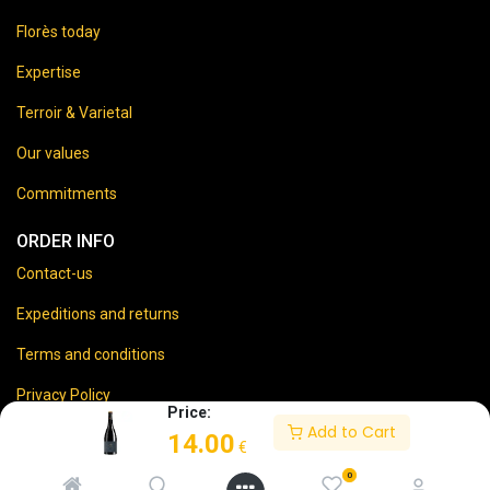
Florès today
Expertise
Terroir & Varietal
Our values
Commitments
ORDER INFO
Contact-us
Expeditions and returns
Terms and conditions
Privacy Policy
Price:
Add to Cart
Legal disclaimer
14.00
€
0