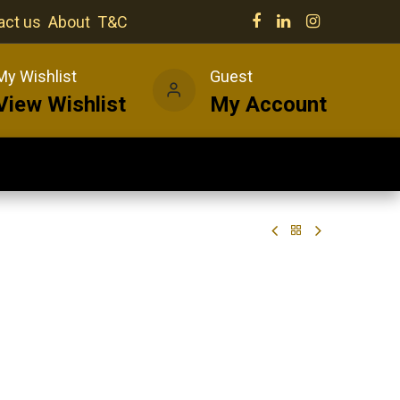
act us
About
T&C
My Wishlist
Guest
View Wishlist
My Account
Our venues
News
Wines