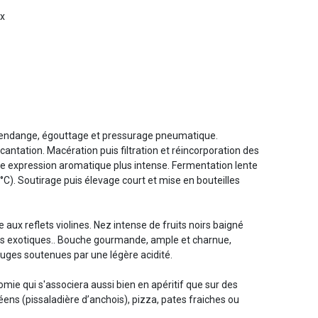
ux
la vendange, égouttage et pressurage pneumatique.
ntation. Macération puis filtration et réincorporation des
ne expression aromatique plus intense. Fermentation lente
C). Soutirage puis élevage court et mise en bouteilles
aux reflets violines. Nez intense de fruits noirs baigné
ts exotiques.. Bouche gourmande, ample et charnue,
ouges soutenues par une légère acidité.
mie qui s'associera aussi bien en apéritif que sur des
éens (pissaladière d’anchois), pizza, pates fraiches ou