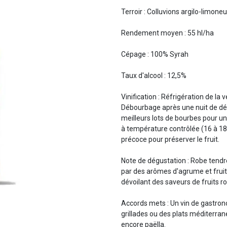
Terroir : Colluvions argilo-limone
Rendement moyen : 55 hl/ha
Cépage : 100% Syrah
Taux d'alcool : 12,5%
Vinification : Réfrigération de 
Débourbage après une nuit de déca
meilleurs lots de bourbes pour u
à température contrôlée (16 à 18°
précoce pour préserver le fruit.
Note de dégustation : Robe tendre 
par des arômes d'agrume et frui
dévoilant des saveurs de fruits r
Accords mets : Un vin de gastrono
grillades ou des plats méditerran
encore paëlla.