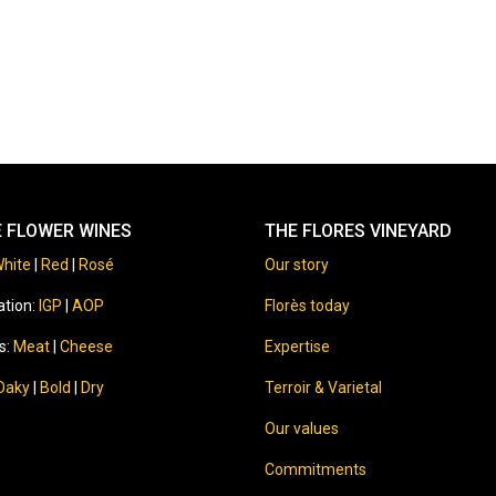
E FLOWER WINES
THE FLORES VINEYARD
hite
|
Red
|
Rosé
Our story
ation:
IGP
|
AOP
Florès today
s:
Meat
|
Cheese
Expertise
Oaky
|
Bold
|
Dry
Terroir & Varietal
Our values
Commitments