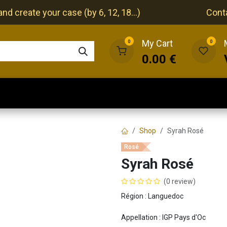
nd create your case (by 6, 12, 18...)
Cont
My Cart
0
0
0.00
€
The cellar
The restaurant
Our events
Shop
Syrah Rosé
Rosé
Syrah Rosé
(0 review)
Région : Languedoc
Appellation : IGP Pays d'Oc