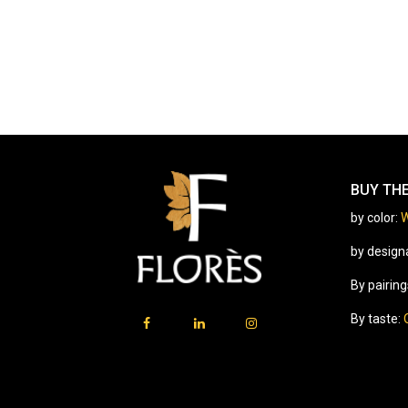
BUY TH
by color:
W
by design
By pairing
By taste: