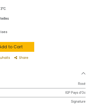
13°C.
teilles
rises
dd to Cart
ouhaits
Share
Rosé
IGP Pays d'Oc
Signature