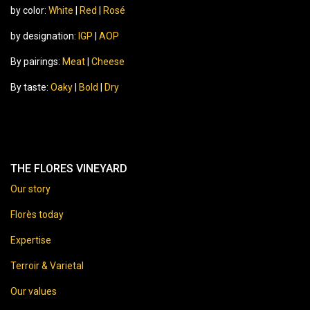
by color:
White
|
Red
|
Rosé
by designation:
IGP
|
AOP
By pairings:
Meat
|
Cheese
By taste:
Oaky
|
Bold
|
Dry
THE FLORES VINEYARD
Our story
Florès today
Expertise
Terroir & Varietal
Our values