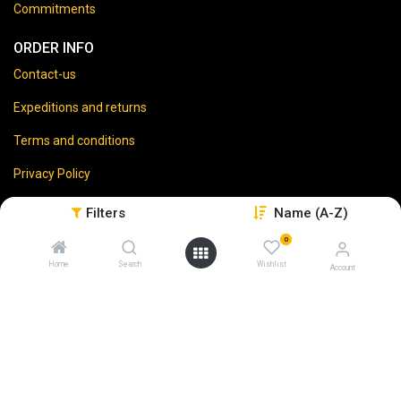
Commitments
ORDER INFO
Contact-us
Expeditions and returns
Terms and conditions
Privacy Policy
Legal disclaimer
Filters
Name (A-Z)
0
Home
Search
Wishlist
Account
⚠️
Vente d’alcool interdite aux mineurs.
En accédant à ce site, vous certifiez avoir 18 ans ou plus.
L'abus d'alcool est dangereux pour la santé. À consommer
avec modération.
Code de la santé publique
– Articles L3323-4 et L3342-1