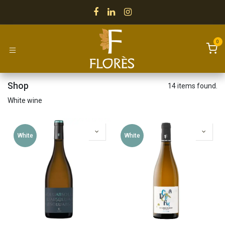
Skip to Content
0
Shop
14 items found.
White wine
White
White