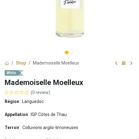
Shop
Mademoiselle Moelleux
White
Mademoiselle Moelleux
(0 review)
Région
: Languedoc
Appellation
: IGP Côtes de Thau
Terroir
: Colluvions argilo-limoneuses