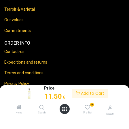
Terroir & Varietal
Our values
Commitments
ORDER INFO
Contact-us
Expeditions and returns
Terms and conditions
Privacy Policy
Price:
Add to Cart
Legal disclaimer
11.50
€
0
Home
Search
Wishlist
Account
⚠️
Vente d’alcool interdite aux mineurs.